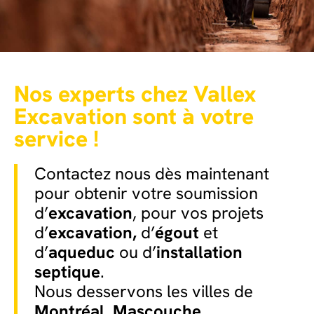
Nos experts chez Vallex
Excavation sont à votre
service !
Contactez nous dès maintenant
pour obtenir votre soumission
d’
excavation
, pour vos projets
d’
excavation,
d’
égout
et
d’
aqueduc
ou d’
installation
septique
.
Nous desservons les villes de
Montréal
,
Mascouche
,