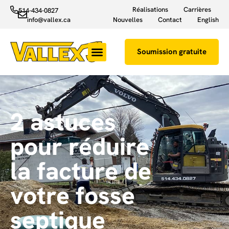
Réalisations
Carrières
514-434-0827
info@vallex.ca
Nouvelles
Contact
English
Soumission gratuite
Excavation résidentielle et commerciale
Raccordement égout et aqueduc
Fosse septique et champ d’épuration
2 astuces
pour réduire
la facture de
votre fosse
septique